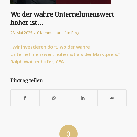
Wo der wahre Unternehmenswert
höher ist…
/
/
28. Mai 2025
0 Kommentare
in
Blog
„Wir investieren dort, wo der wahre
Unternehmenswert höher ist als der Marktpreis.“
Ralph Wattenhofer, CFA​
They
do
Eintrag teilen
this
by
either
breastfeeding
urgent
research
or
0