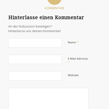
grouping
studies
KOMMENTARE
rapidly.
Hinterlasse einen Kommentar
Our
services
An der Diskussion beteiligen?
support
Hinterlasse uns deinen Kommentar!
a
therapeutic
*
Name
prescription
of
E-Mail-Adresse
literate
*
antimicrobials,
codes,
Website
personal
and
online
drugs.
Once
I