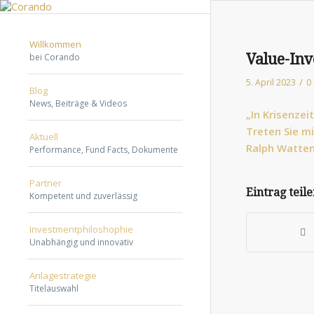
Willkommen
Value-Inv
bei Corando
/
5. April 2023
0
Blog
News, Beiträge & Videos
„In Krisenzei
Treten Sie mi
Aktuell
Ralph Watten
Performance, Fund Facts, Dokumente
Partner
Eintrag teil
Kompetent und zuverlässig
Investmentphiloshophie
Unabhängig und innovativ
Anlagestrategie
Titelauswahl