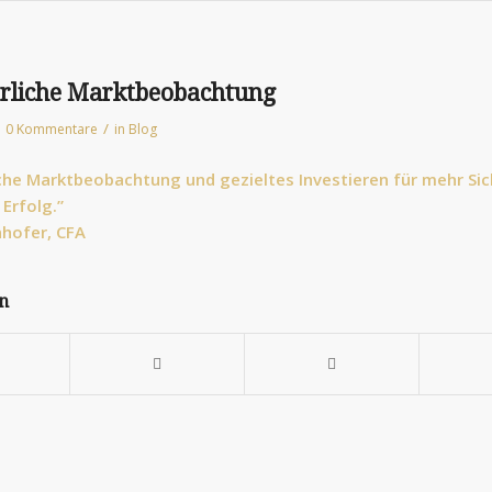
erliche Marktbeobachtung
/
0 Kommentare
in
Blog
iche Marktbeobachtung und gezieltes Investieren für mehr Sic
Erfolg.”
hofer, CFA​
en
g