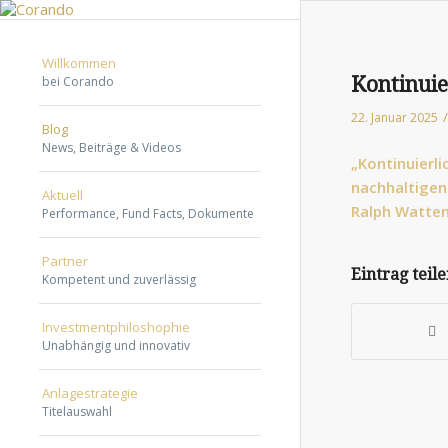
Willkommen
Kontinui
bei Corando
/
22. Januar 2025
Blog
News, Beiträge & Videos
„Kontinuierl
nachhaltigen 
Aktuell
Ralph Watten
Performance, Fund Facts, Dokumente
They
Partner
do
Eintrag teil
Kompetent und zuverlässig
this
by
Investmentphiloshophie
either
Unabhängig und innovativ
breastfeedin
urgent
Anlagestrategie
Titelauswahl
research
or