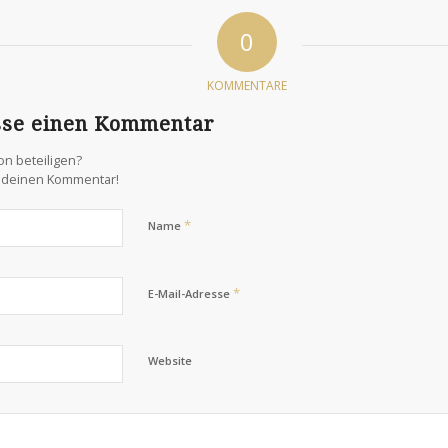
0
KOMMENTARE
sse einen Kommentar
on beteiligen?
s deinen Kommentar!
*
Name
,
*
E-Mail-Adresse
Website