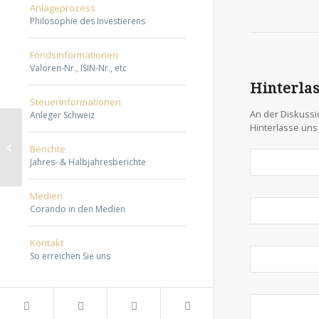
Anlageprozess
grouping
Philosophie des Investierens
studies
rapidly.
Fondsinformationen
Our
Valoren-Nr., ISIN-Nr., etc
services
Hinterla
support
Steuerinformationen
a
An der Diskussi
Anleger Schweiz
Hinterlasse un
therapeutic
Wir halten seit 1997
prescription
Berichte
unseren Kurs
Jahres- & Halbjahresberichte
of
literate
Medien
antimicrobials
Corando in den Medien
codes,
personal
Kontakt
and
So erreichen Sie uns
online
drugs.
Once
I