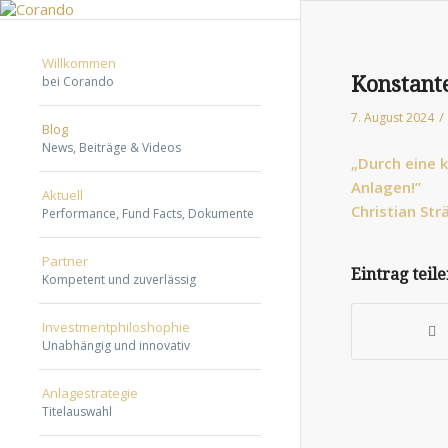
Willkommen
Konstant
bei Corando
/
7. August 2024
Blog
News, Beiträge & Videos
„Durch eine k
Anlagen!”
Aktuell
Christian Str
Performance, Fund Facts, Dokumente
They
Partner
do
Eintrag teil
Kompetent und zuverlässig
this
by
Investmentphiloshophie
either
Unabhängig und innovativ
breastfeedin
urgent
Anlagestrategie
Titelauswahl
research
or