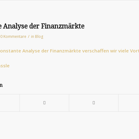
e Analyse der Finanzmärkte
/
0 Kommentare
in
Blog
onstante Analyse der Finanzmärkte verschaffen wir viele Vorte
ässle
en
g