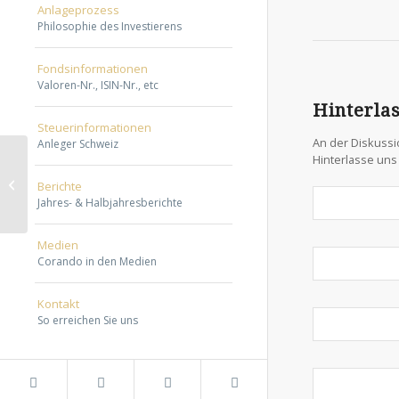
Anlageprozess
grouping
Philosophie des Investierens
studies
rapidly.
Fondsinformationen
Our
Valoren-Nr., ISIN-Nr., etc
services
Hinterla
support
Steuerinformationen
a
An der Diskussi
Anleger Schweiz
Hinterlasse un
therapeutic
Vermögensaufbau
prescription
Berichte
Jahres- & Halbjahresberichte
of
literate
Medien
antimicrobials
Corando in den Medien
codes,
personal
Kontakt
and
So erreichen Sie uns
online
drugs.
Once
I