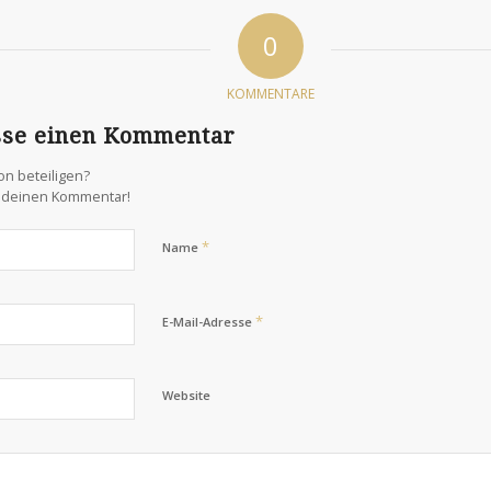
0
KOMMENTARE
sse einen Kommentar
on beteiligen?
s deinen Kommentar!
*
Name
,
*
E-Mail-Adresse
Website