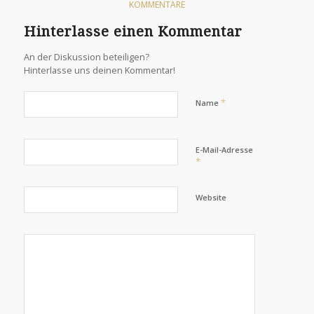
studies
KOMMENTARE
rapidly.
Hinterlasse einen Kommentar
Our
services
An der Diskussion beteiligen?
support
Hinterlasse uns deinen Kommentar!
a
therapeutic
*
Name
prescription
of
E-Mail-Adresse
literate
*
antimicrobials,
codes,
Website
personal
and
online
drugs.
Once
I
back