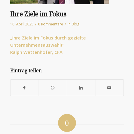
Ihre Ziele im Fokus
/
/
16. April 2025
0 Kommentare
in
Blog
„Ihre Ziele im Fokus durch gezielte
Unternehmensauswahl!”
Ralph Wattenhofer, CFA​
They
do
Eintrag teilen
this
by
either
breastfeeding
urgent
research
or
0
grouping