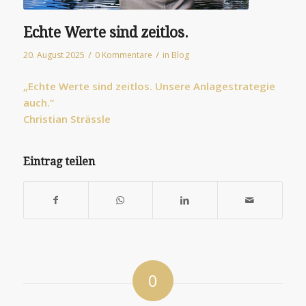
Echte Werte sind zeitlos.
/
/
20. August 2025
0 Kommentare
in
Blog
„Echte Werte sind zeitlos. Unsere Anlagestrategie
auch.“
Christian Strässle
They
do
Eintrag teilen
this
by
either
breastfeeding
urgent
research
or
0
grouping