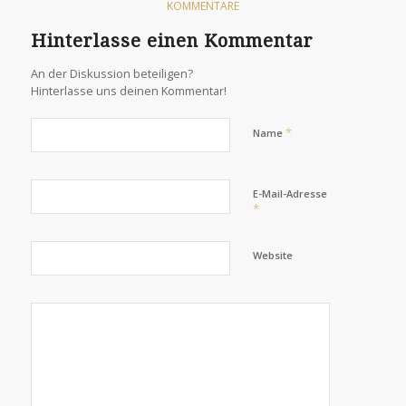
studies
KOMMENTARE
rapidly.
Hinterlasse einen Kommentar
Our
services
An der Diskussion beteiligen?
support
Hinterlasse uns deinen Kommentar!
a
therapeutic
*
Name
prescription
of
E-Mail-Adresse
literate
*
antimicrobials,
codes,
Website
personal
and
online
drugs.
Once
I
back